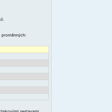
u).
ty proměnných:
tiskovými sestavami,