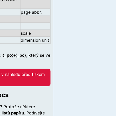
page abbr.
scale
dimension unit
t: {_po}/{_pc}
, který se ve
 v náhledu před tiskem
pcs
y? Protože některé
 listů papíru
. Podívejte