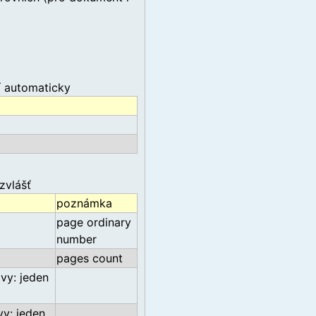
 automaticky
zvlášť
poznámka
page ordinary
number
pages count
vy: jeden
vy: jeden