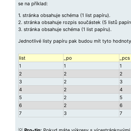
se na příklad:
1. stránka obsahuje schéma (1 list papíru).
2. stránka obsahuje rozpis součástek (5 listů papír
3. stránka obsahuje schéma (1 list papíru).
Jednotlivé listy papíru pak budou mít tyto hodno
list
_po
_pcs
1
1
1
2
2
2
3
2
3
4
2
4
5
2
5
6
2
6
7
3
7
💡
Pro-tip:
Pokud máte výkresy s vícestránkovými 