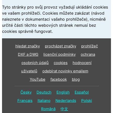
Tyto stránky pro svůj provoz vyžadují ukládání cookies
ve vašem prohlížeči. Cookies můžete zakázat (návod
naleznete v dokumentaci vašeho prohlížeče), nicméně
určité části těchto webových stránek nemusí bez
cookies správně fungovat.
hledat značky
procházet značky
prohlížeč
DXF a DWG
licenční podmínky
ochrana
osobních údajů
cookies
hodnocení
uživatelů
odebírat novinky emailem
YouTube
facebook
blog
Česky
Deutsch
English
Español
Français
Italiano
Nederlands
Polski
Română
中文