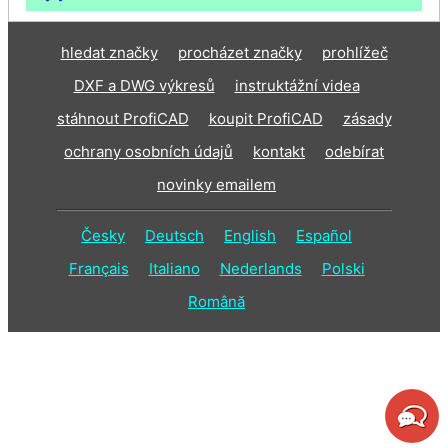
hledat značky
procházet značky
prohlížeč
DXF a DWG výkresů
instruktážní videa
stáhnout ProfiCAD
koupit ProfiCAD
zásady
ochrany osobních údajů
kontakt
odebírat
novinky emailem
Česky
Deutsch
English
Español
Français
Italiano
Nederlands
Polski
Română