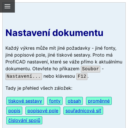
Nastavení dokumentu
Každý výkres může mít jiné požadavky - jiné fonty,
jiné popisové pole, jiné tiskové sestavy. Proto má
ProfiCAD nastavení, které se váže přímo k aktuálnímu
dokumentu. Otevřete ho příkazem
-
Soubor
nebo klávesou
.
Nastavení...
F12
Tady je přehled všech záložek:
tiskové sestavy
fonty
obsah
proměnné
popis
popisové pole
souřadnicová síť
číslování spojů