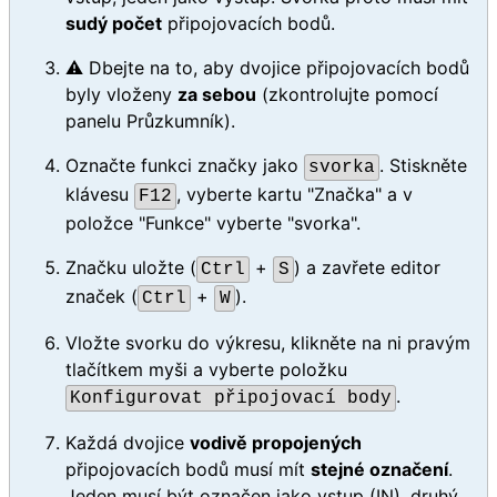
sudý počet
připojovacích bodů.
⚠️ Dbejte na to, aby dvojice připojovacích bodů
byly vloženy
za sebou
(zkontrolujte pomocí
panelu Průzkumník).
Označte funkci značky jako
. Stiskněte
svorka
klávesu
, vyberte kartu "Značka" a v
F12
položce "Funkce" vyberte "svorka".
Značku uložte (
+
) a zavřete editor
Ctrl
S
značek (
+
).
Ctrl
W
Vložte svorku do výkresu, klikněte na ni pravým
tlačítkem myši a vyberte položku
.
Konfigurovat připojovací body
Každá dvojice
vodivě propojených
připojovacích bodů musí mít
stejné označení
.
Jeden musí být označen jako vstup (IN), druhý