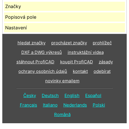
Značky
Popisová pole
Nastavení
hledat značky
procházet značky
prohlížeč
DXF a DWG výkresů
instruktážní videa
stáhnout ProfiCAD
koupit ProfiCAD
zásady
ochrany osobních údajů
kontakt
odebírat
novinky emailem
Česky
Deutsch
English
Español
Français
Italiano
Nederlands
Polski
Română